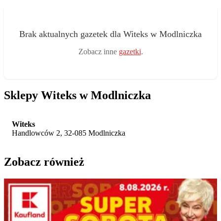
Brak aktualnych gazetek dla Witeks w Modlniczka
Zobacz inne
gazetki
.
Sklepy Witeks w Modlniczka
Witeks
Handlowców 2, 32-085 Modlniczka
Zobacz również