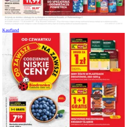
Kaufland