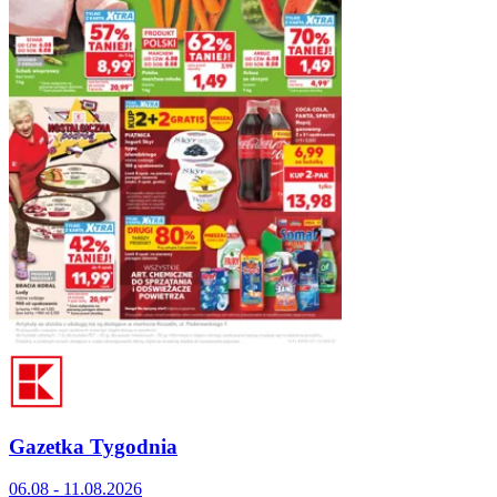
Gazetka Tygodnia
06.08 - 11.08.2026