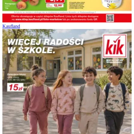
Kaufland