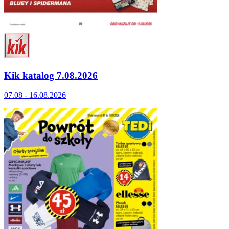
Kik katalog 7.08.2026
07.08 - 16.08.2026