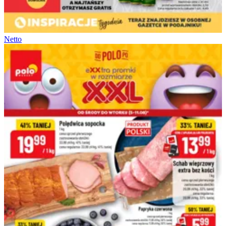
Netto