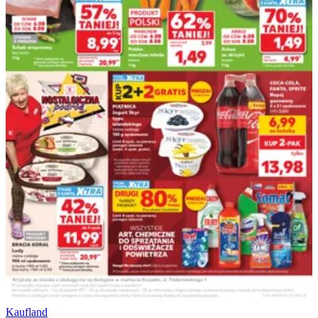
Kaufland