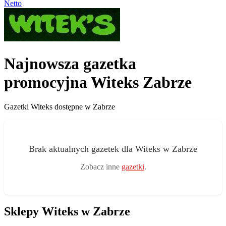
Netto
Najnowsza gazetka
promocyjna Witeks Zabrze
Gazetki Witeks dostępne w Zabrze
Brak aktualnych gazetek dla Witeks w Zabrze
Zobacz inne
gazetki
.
Sklepy Witeks w Zabrze