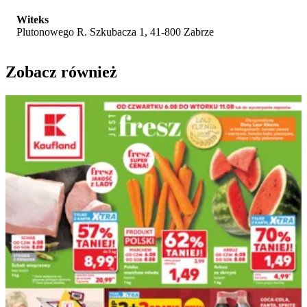
Witeks
Plutonowego R. Szkubacza 1, 41-800 Zabrze
Zobacz również