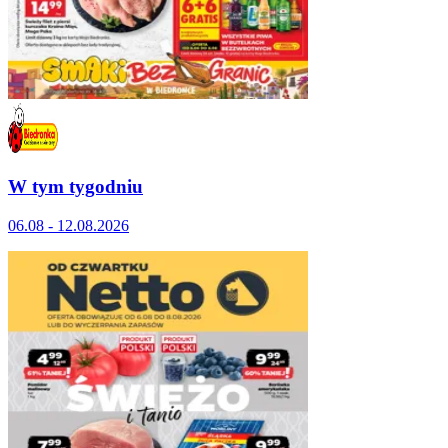
W tym tygodniu
06.08 - 12.08.2026