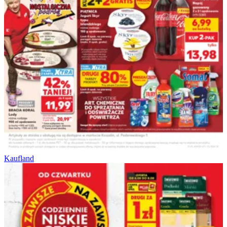
Kaufland