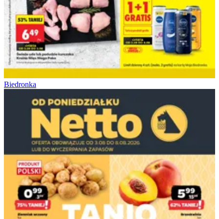
Biedronka