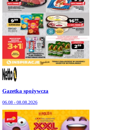
Gazetka spożywcza
06.08 - 08.08.2026