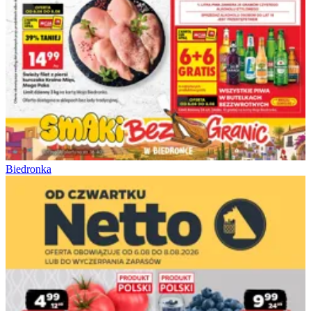
Biedronka